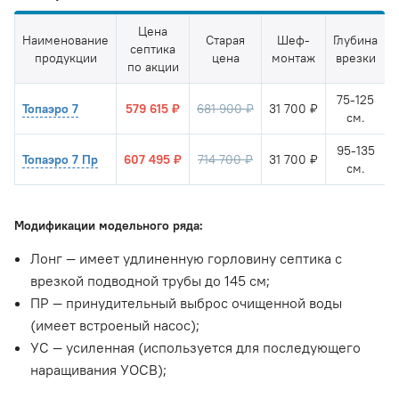
Цена
Наименование
Старая
Шеф-
Глубина
септика
продукции
цена
монтаж
врезки
по акции
75-125
Топаэро 7
579 615 ₽
681 900 ₽
31 700 ₽
см.
95-135
Топаэро 7 Пр
607 495 ₽
714 700 ₽
31 700 ₽
см.
Модификации модельного ряда:
Лонг — имеет удлиненную горловину септика с
врезкой подводной трубы до 145 см;
ПР — принудительный выброс очищенной воды
(имеет встроеный насос);
УС — усиленная (используется для последующего
наращивания УОСВ);