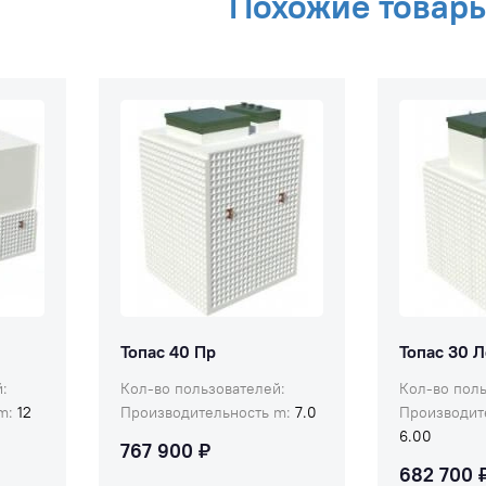
Похожие товар
ь
пусконаладочных работ,
септика и
занимает 1 день.
электрообо
Расчетный 
ок
станции би
ка.
составляет 
ъект
Топас 40 Пр
Топас 30 
:
Кол-во пользователей:
Кол-во поль
 m:
12
Производительность m:
7.0
Производит
6.00
767 900 ₽
682 700 