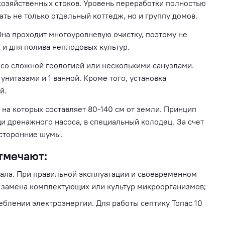
 хозяйственных стоков. Уровень переработки полностью
ь не только отдельный коттедж, но и группу домов.
Она проходит многоуровневую очистку, поэтому не
 и для полива неплодовых культур.
х со сложной геологией или несколькими санузлами.
унитазами и 1 ванной. Кроме того, установка
й.
 на которых составляет 80-140 см от земли. Принцип
и дренажного насоса, в специальный колодец. За счет
осторонние шумы.
тмечают:
иала. При правильной эксплуатации и своевременном
я замена комплектующих или культур микроорганизмов;
еблении электроэнергии. Для работы септику Топас 10