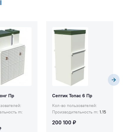
ы
самых известных российских
рудование.
и зарубежных
срок службы
производителей септиков и
оочистки
систем локальных очистных
50 лет.
сооружений.
Лонг Пр
Септик Топас 6 Пр
Т
зователей:
Кол-во пользователей:
К
ельность m:
Производительность m:
1.15
П
3
200 100 ₽
₽
3