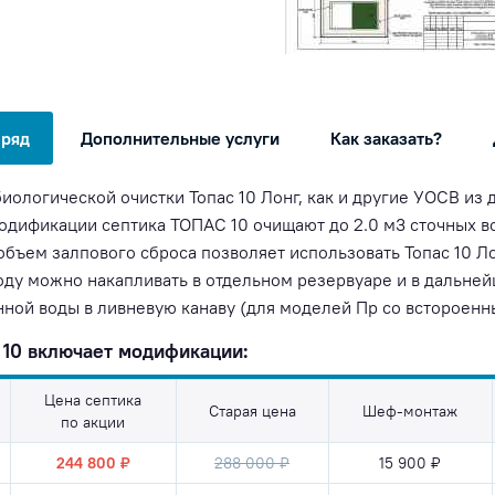
 ряд
Дополнительные услуги
Как заказать?
иологической очистки Топас 10 Лонг, как и другие УОСВ из
модификации септика ТОПАС 10 очищают до 2.0 м3 сточных в
 объем залпового сброса позволяет использовать Топас 10 
оду можно накапливать в отдельном резервуаре и в дальне
ной воды в ливневую канаву (для моделей Пр со встороенн
10 включает модификации:
Цена септика
Старая цена
Шеф-монтаж
по акции
244 800 ₽
288 000 ₽
15 900 ₽