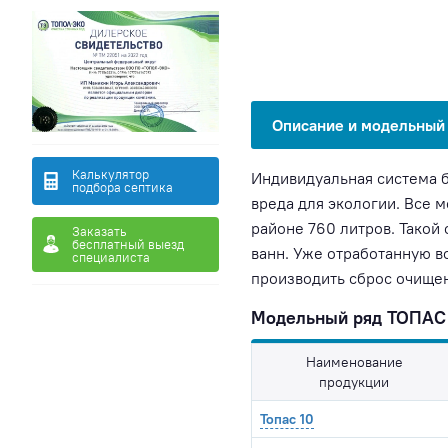
Описание и модельный
Калькулятор
Индивидуальная система б
подбора септика
вреда для экологии. Все 
районе 760 литров. Такой
Заказать
бесплатный выезд
ванн. Уже отработанную в
специалиста
производить сброс очищен
Модельный ряд ТОПАС 
Наименование
продукции
Топас 10