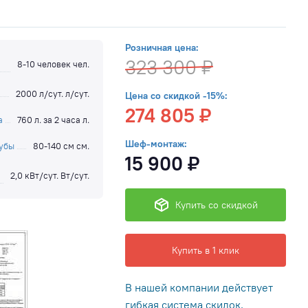
Розничная цена:
323 300 ₽
8-10 человек чел.
2000 л/сут. л/сут.
Цена со скидкой -15%:
274 805 ₽
а
760 л. за 2 часа л.
Шеф-монтаж:
рубы
80-140 см см.
15 900 ₽
2,0 кВт/сут. Вт/сут.
Купить со скидкой
Купить в 1 клик
В нашей компании действует
гибкая система скидок,