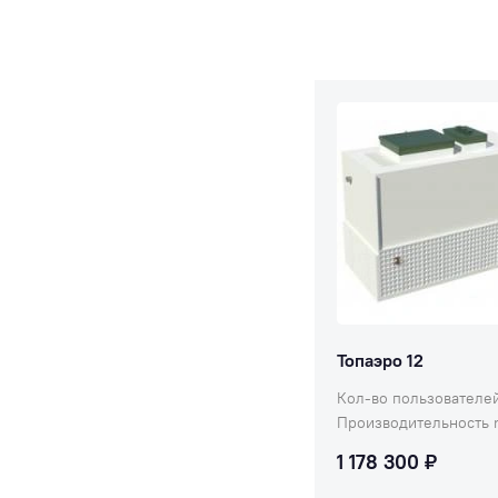
оборудование, рассчитат
расход материалов и
стоимость монтажа,
отправляем на ваш участ
инженера-проектировщи
Выезд специалиста на об
— бесплатно.
Топаэро 12
Кол-во пользователей
Производительность
1 178 300 ₽