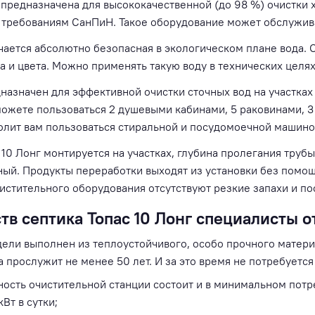
» предназначена для высококачественной (до 98 %) очистки
 требованиям СанПиН. Такое оборудование может обслуживат
чается абсолютно безопасная в экологическом плане вода. 
а и цвета. Можно применять такую воду в технических целях
дназначен для эффективной очистки сточных вод на участка
ожете пользоваться 2 душевыми кабинами, 5 раковинами, 3 
олит вам пользоваться стиральной и посудомоечной машино
10 Лонг монтируется на участках, глубина пролегания трубы
ый. Продукты переработки выходят из установки без помощ
чистительного оборудования отсутствуют резкие запахи и п
в септика Топас 10 Лонг специалисты о
дели выполнен из теплоустойчивого, особо прочного матер
 прослужит не менее 50 лет. И за это время не потребуетс
ость очистительной станции состоит и в минимальном потр
Вт в сутки;