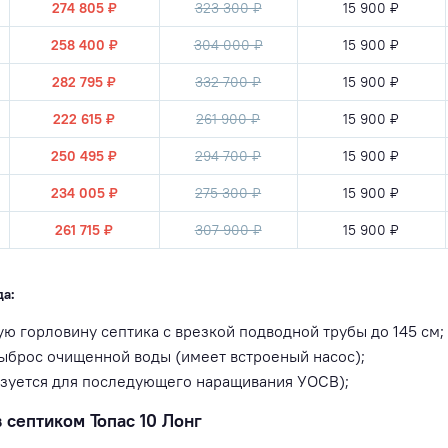
274 805 ₽
323 300 ₽
15 900 ₽
258 400 ₽
304 000 ₽
15 900 ₽
282 795 ₽
332 700 ₽
15 900 ₽
222 615 ₽
261 900 ₽
15 900 ₽
250 495 ₽
294 700 ₽
15 900 ₽
234 005 ₽
275 300 ₽
15 900 ₽
261 715 ₽
307 900 ₽
15 900 ₽
а:
ю горловину септика с врезкой подводной трубы до 145 см;
ыброс очищенной воды (имеет встроеный насос);
ьзуется для последующего наращивания УОСВ);
 септиком Топас 10 Лонг