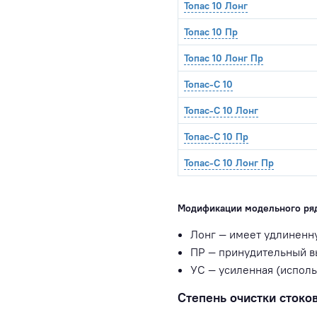
Топас 10 Лонг
Топас 10 Пр
Топас 10 Лонг Пр
Топас-С 10
Топас-С 10 Лонг
Топас-С 10 Пр
Топас-С 10 Лонг Пр
Модификации модельного ряд
Лонг — имеет удлиненну
ПР — принудительный в
УС — усиленная (испол
Степень очистки стоков