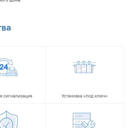
тва
я сигнализация
Установка «под ключ»
установим умную
Предлагаем услуги установки
сигнализацию для
станции биоочистки «под
торая работает с
ключ». В комплекс услуг