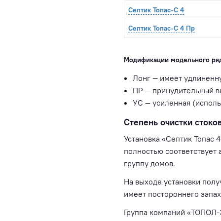
Септик Топас-С 4
Септик Топас-С 4 Пр
Модификации модельного ряд
Лонг — имеет удлиненну
ПР — принудительный в
УС — усиленная (испол
Степень очистки стоков
Установка «Септик Топас 
полностью соответствует 
группу домов.
На выходе установки полу
имеет постороннего запах
Группа компаний «ТОПОЛ-