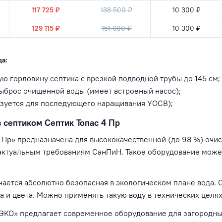
117 725 ₽
138 500 ₽
10 300 ₽
129 115 ₽
151 900 ₽
10 300 ₽
а:
ю горловину септика с врезкой подводной трубы до 145 см;
ыброс очищенной воды (имеет встроеный насос);
ьзуется для последующего наращивания УОСВ);
 септиком Септик Топас 4 Пр
4 Пр» предназначена для высококачественной (до 98 %) очи
актуальным требованиям СанПиН. Такое оборудование может
чается абсолютно безопасная в экологическом плане вода. 
а и цвета. Можно применять такую воду в технических целях
ЭКО» предлагает современное оборудование для загородны