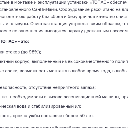
стые в монтаже и эксплуатации установки «ТОПАС» обеспеч
 установленного СанПиНами. Оборудование рассчитано на дл
ноголетнюю работу без сбоев и безупречное качество очист
ны и плывуны. Очистная станция устроена таким образом, чт
 после ее заполнения выводятся наружу дренажным насосом
ТОПАС» - это:
ки стоков (до 98%);
актный корпус, выполненный из высококачественного поли
е сроки, возможность монтажа в любое время года, в любых
езопасность, отсутствие неприятного запаха;
 нет необходимости в вызове ассенизационной машины, при
ническая вода и стабилизированный ил;
ость, срок службы составляет более 50 лет.
правильное решение при обустройстве канализации загород