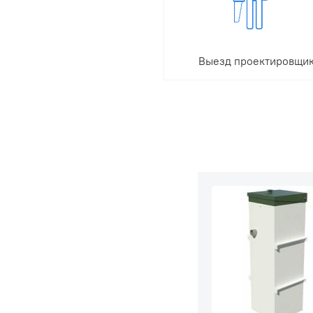
обратитесь к нашему
менеджеру. Услуга
предоставляется бесплат
Выезд проектировщи
Чтобы правильно подобр
место монтажа и подъем
оборудование, рассчитат
расход материалов и
стоимость монтажа,
отправляем на ваш участ
инженера-проектировщи
Выезд специалиста на об
— бесплатно.