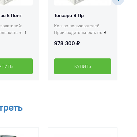
ас 5 Лонг
Топаэро 9 Пр
С
зователей:
Кол-во пользователей:
К
ельность m:
1
Производительность m:
9
П
₽
978 300 ₽
1
УПИТЬ
КУПИТЬ
треть