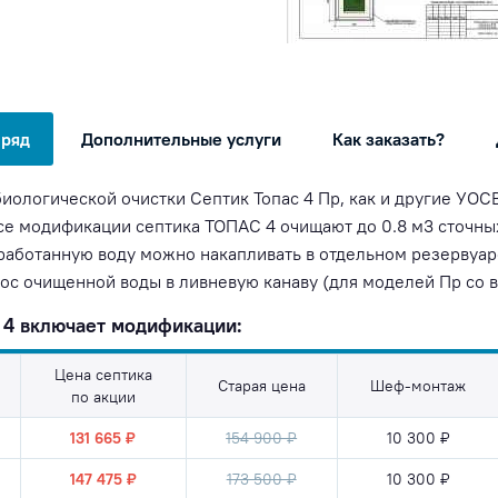
 ряд
Дополнительные услуги
Как заказать?
иологической очистки Септик Топас 4 Пр, как и другие УОС
Все модификации септика ТОПАС 4 очищают до 0.8 м3 сточны
тработанную воду можно накапливать в отдельном резервуар
ос очищенной воды в ливневую канаву (для моделей Пр со 
4 включает модификации:
Цена септика
Старая цена
Шеф-монтаж
по акции
131 665 ₽
154 900 ₽
10 300 ₽
147 475 ₽
173 500 ₽
10 300 ₽