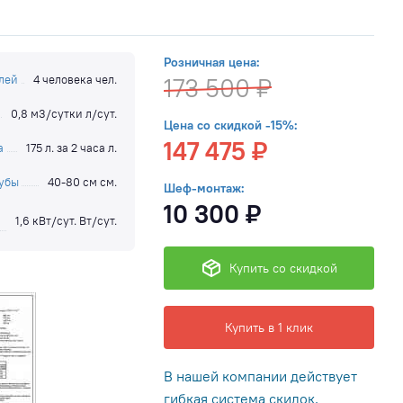
Розничная цена:
лей
4 человека чел.
173 500 ₽
0,8 м3/сутки л/сут.
Цена со скидкой -15%:
147 475 ₽
а
175 л. за 2 часа л.
рубы
40-80 см см.
Шеф-монтаж:
10 300 ₽
1,6 кВт/сут. Вт/сут.
Купить со скидкой
Купить в 1 клик
В нашей компании действует
гибкая система скидок,