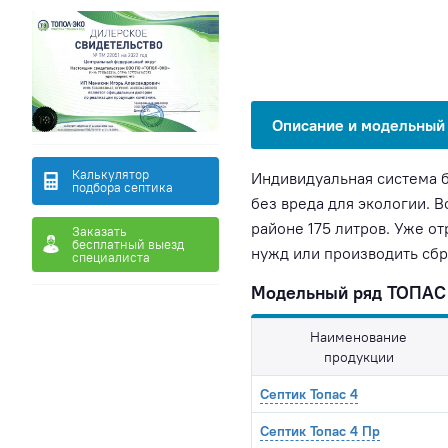
Описание и модельный
Калькулятор
Индивидуальная система б
подбора септика
без вреда для экологии. 
районе 175 литров. Уже о
Заказать
бесплатный выезд
нужд или производить сбр
специалиста
Модельный ряд ТОПАС 
Наименование
продукции
Септик Топас 4
Септик Топас 4 Пр