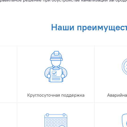
Наши преимущес
Круглосуточная поддержка
Аварийна
В нашей компании работает
Под заказ 
круглосуточная служба
аварийную 
поддержки. В режиме 24/7
септика, ко