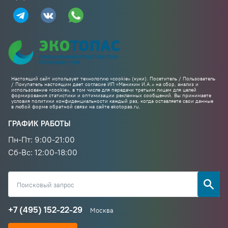
Настоящий сайт использует технологию «cookie» (куки). Посетитель / Пользователь
/ Покупатель настоящим дает согласие ИП «Маникин И.А.» на сбор, анализ и
использование «cookie», в том числе для передачи третьим лицам для целей
формирования статистики и оптимизации рекламных сообщений. Вы принимаете
условия политики конфиденциальности каждый раз, когда оставляете свои данные
в любой форме обратной связи на сайте ekotopas.ru.
ГРАФИК РАБОТЫ
Пн-Пт: 9:00-21:00
Cб-Вс: 12:00-18:00
+7 (495) 152-22-29
Москва