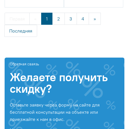
Первая
«
1
2
3
4
»
Последняя
Обратная сваязь
Желаете получить
скидку?
Оставьте заявку через форму на сайте для
бесплатной консультации на объекте или
приезжайте к нам в офис.