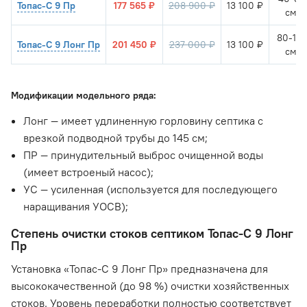
Топас-С 9 Пр
177 565 ₽
208 900 ₽
13 100 ₽
см.
80-14
Топас-С 9 Лонг Пр
201 450 ₽
237 000 ₽
13 100 ₽
см.
Модификации модельного ряда:
Лонг — имеет удлиненную горловину септика с
врезкой подводной трубы до 145 см;
ПР — принудительный выброс очищенной воды
(имеет встроеный насос);
УС — усиленная (используется для последующего
наращивания УОСВ);
Степень очистки стоков септиком Топас-С 9 Лонг
Пр
Установка «Топас-С 9 Лонг Пр» предназначена для
высококачественной (до 98 %) очистки хозяйственных
стоков. Уровень переработки полностью соответствует